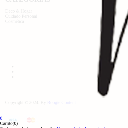
Deco & Hogar
Cuidado Personal
Cosmética
Copyright © 2024. By
Boogie Content
0
Carrito(0)