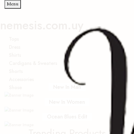
Menu
nemesis.com.uy
Tops
Dress
Shirts
Cardigans & Sweaters
Shorts
Accessories
New In Man
Shose
New In Women
Ocean Blues Edit
Trending Products