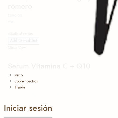
romero
$
590.00
Hot
Añadir al carrito
Add to wishlist
Quick View
Serum Vitamina C + Q10
Inicio
$
1,790.00
EVERLANE
Sobre nosotros
Tienda
BASIC COLLECTION
Iniciar sesión