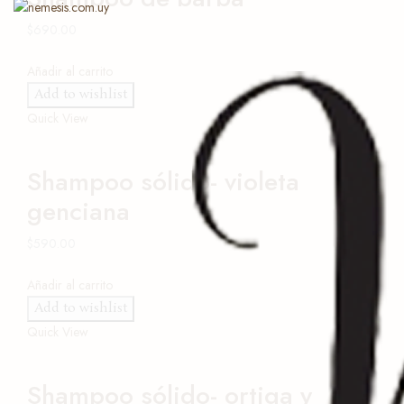
$
690.00
Añadir al carrito
Add to wishlist
Quick View
Shampoo sólido- violeta
genciana
$
590.00
Añadir al carrito
Add to wishlist
Quick View
Shampoo sólido- ortiga y