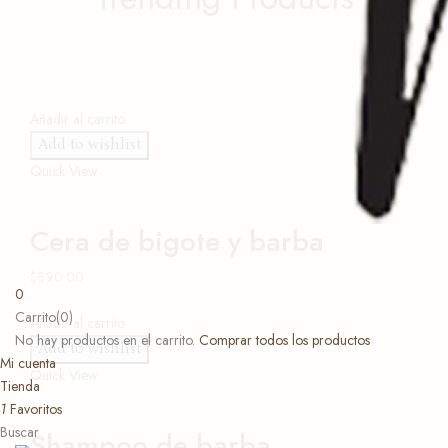
Añadir al carrito
Add to wishlist
Quick View
Cera de bigote y barba
$
890.00
0
Carrito(0)
Añadir al carrito
No hay productos en el carrito.
Comprar todos los productos
Add to wishlist
Mi cuenta
Quick View
Tienda
1
Favoritos
Buscar
Shampoo de barba