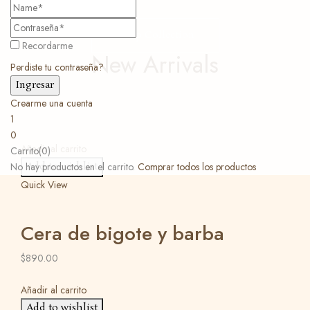
Shop Collection
Recordarme
New Arrivals
Perdiste tu contraseña?
Crearme una cuenta
1
0
Añadir al carrito
Carrito(0)
Add to wishlist
No hay productos en el carrito.
Comprar todos los productos
Quick View
Cera de bigote y barba
$
890.00
Añadir al carrito
Add to wishlist