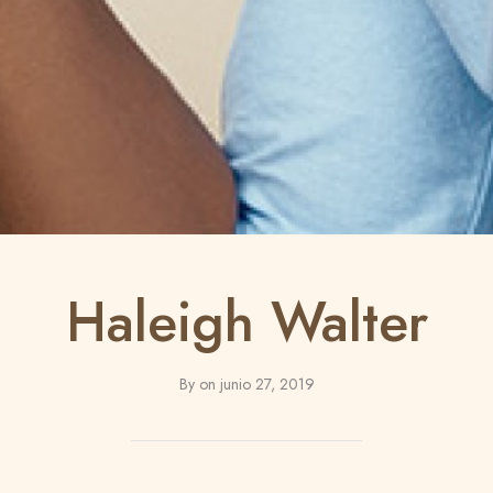
Haleigh Walter
By
on
junio 27, 2019