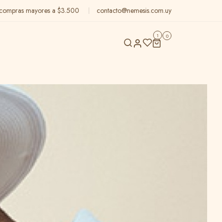
n compras mayores a $3.500
contacto@nemesis.com.uy
1
0