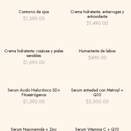
Hot
Hot
Contorno de ojos
Crema hidratante- antiarrugas y
antioxidante
$
1,390.00
$
1,490.00
Hot
Crema hidratante- rosácea y pieles
Humectante de labios
sensibles
$
490.00
$
1,690.00
Hot
Hot
Serum Ácido Hialurónico 3D+
Serum antiedad con Matrixyl +
Fitoestrógenos
Q10
$
1,590.00
$
2,000.00
Hot
Serum Niacinamida + Zinc
Serum Vitamina C + Q10