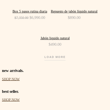
$5,080.00.
$4,590.00.
-5%
Box 5 pasos rutina diaria
Repuesto de jabón líquido natural
Original
$
6,990.00
Current
$
890.00
$
7,350.00
price
price
was:
is:
$7,350.00.
$6,990.00.
Jabón liquido natural
$
490.00
LOAD MORE
new arrivals.
SHOP NOW
best seller.
SHOP NOW