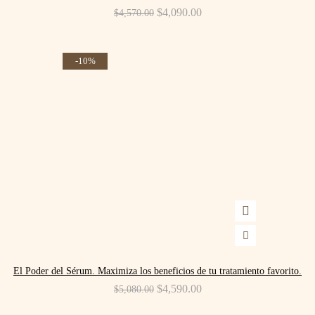
Original
$
4,090.00
Current
$
4,570.00
price
price
was:
is:
$4,570.00.
$4,090.00.
-10%
El Poder del Sérum. Maximiza los beneficios de tu tratamiento favorito.
Original
$
4,590.00
Current
$
5,080.00
price
price
was:
is: