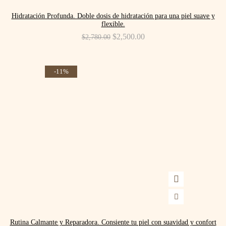
Hidratación Profunda. Doble dosis de hidratación para una piel suave y
flexible.
Original
$
2,500.00
Current
$
2,780.00
price
price
was:
is:
$2,780.00.
$2,500.00.
-11%
Rutina Calmante y Reparadora. Consiente tu piel con suavidad y confort