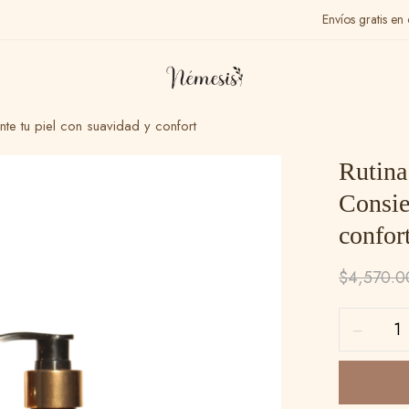
Envíos gratis e
te tu piel con suavidad y confort
Rutina
Consie
confor
$
4,570.0