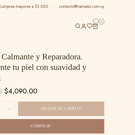
n compras mayores a $3.500
contacto@nemesis.com.uy
1
0
 Calmante y Reparadora.
nte tu piel con suavidad y
t
$
4,090.00
0
AÑADIR AL CARRITO
COMPRAR