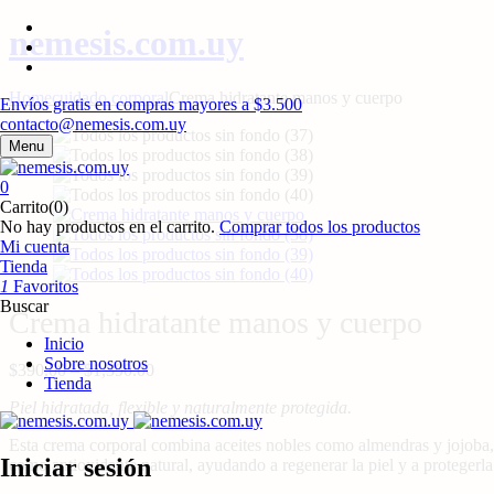
nemesis.com.uy
Home
cuidado corporal
Crema hidratante manos y cuerpo
Envíos gratis en compras mayores a $3.500
contacto@nemesis.com.uy
Menu
0
Carrito(0)
No hay productos en el carrito.
Comprar todos los productos
Mi cuenta
Tienda
1
Favoritos
Buscar
Crema hidratante manos y cuerpo
Inicio
Sobre nosotros
Price
$
390.00
–
$
1,390.00
Tienda
range:
Piel hidratada, flexible y naturalmente protegida.
$390.00
through
Esta crema corporal combina aceites nobles como almendras y jojoba, q
$1,390.00
Iniciar sesión
como antioxidante natural, ayudando a regenerar la piel y a protegerla 