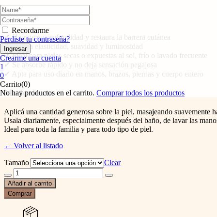
Beneficios
Recordarme
✔ Hidrata en profundidad y restaura la barrera cutánea
Perdiste tu contraseña?
✔ Aporta elasticidad, suavidad y luminosidad
✔ Ideal para pieles secas o expuestas al sol, frío o lavado frecuente
Crearme una cuenta
✔ Se absorbe rápido y no deja sensación pegajosa
1
✔ Apta para uso diario en manos, brazos, piernas y cuerpo entero
0
Carrito(0)
Modo de uso
No hay productos en el carrito.
Comprar todos los productos
Aplicá una cantidad generosa sobre la piel, masajeando suavemente h
Usala diariamente, especialmente después del baño, de lavar las manos 
Ideal para toda la familia y para todo tipo de piel.
← Volver al listado
Tamaño
Clear
Crema
hidratante
Añadir al carrito
manos
Comprar
y
cuerpo
quantity