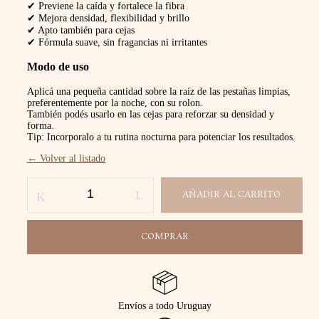
✔ Previene la caída y fortalece la fibra
✔ Mejora densidad, flexibilidad y brillo
✔ Apto también para cejas
✔ Fórmula suave, sin fragancias ni irritantes
Modo de uso
Aplicá una pequeña cantidad sobre la raíz de las pestañas limpias,
preferentemente por la noche, con su rolon.
También podés usarlo en las cejas para reforzar su densidad y
forma.
Tip: Incorporalo a tu rutina nocturna para potenciar los resultados.
← Volver al listado
AÑADIR AL CARRITO
COMPRAR
Guarda mi nombre, correo electrónico y
web en este navegador para la próxima vez
que comente.
Envíos a todo Uruguay