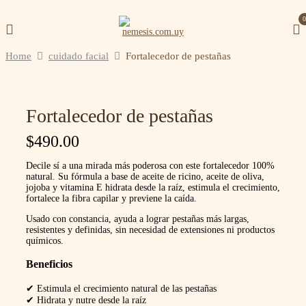
Home
cuidado facial
Fortalecedor de pestañas
Be the first to review “Fortalecedor de
pestañas”
Fortalecedor de pestañas
$
490.00
Tu dirección de correo electrónico no será
publicada.
Los campos obligatorios están
Decile sí a una mirada más poderosa con este fortalecedor 100%
marcados con
*
natural. Su fórmula a base de aceite de ricino, aceite de oliva,
jojoba y vitamina E hidrata desde la raíz, estimula el crecimiento,
fortalece la fibra capilar y previene la caída.
Tu puntuación
Usado con constancia, ayuda a lograr pestañas más largas,
resistentes y definidas, sin necesidad de extensiones ni productos
químicos.
Beneficios
✔ Estimula el crecimiento natural de las pestañas
✔ Hidrata y nutre desde la raíz