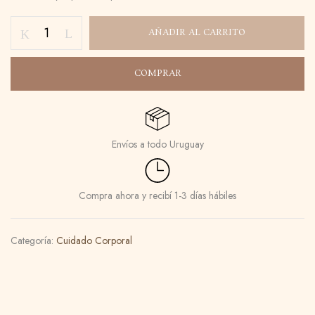
AÑADIR AL CARRITO
COMPRAR
Envíos a todo Uruguay
Compra ahora y recibí 1-3 días hábiles
Guarda mi nombre, correo electrónico y
web en este navegador para la próxima
Categoría:
Cuidado Corporal
vez que comente.