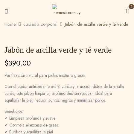
0
Home
cuidado corporal
Jabón de arcilla verde y té verde
Be the first to review “Jabón de
arcilla verde y té verde”
Jabón de arcilla verde y té verde
Tu dirección de correo electrónico no será
$
390.00
publicada.
Los campos obligatorios están
marcados con
*
Purificación natural para pieles mixtas o grasas.
Tu puntuación
Con el poder antioxidante del té verde y la acción detox de la arcilla
verde, este jabón limpia en profundidad sin resecar. Ideal para
equilibrar la piel, reducir puntos negros y minimizar poros.
Beneficios:
✔ Limpieza profunda y suave
✔ Controla el exceso de grasa
✔ Purifica y equilibra la piel