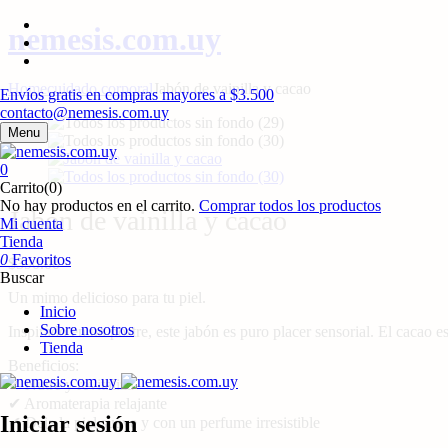
nemesis.com.uy
Home
cuidado corporal
Jabón de vainilla y cacao
Envíos gratis en compras mayores a $3.500
contacto@nemesis.com.uy
Menu
0
Carrito(0)
No hay productos en el carrito.
Comprar todos los productos
Jabón de vainilla y cacao
Mi cuenta
Tienda
0
Favoritos
$
390.00
Buscar
Un mimo delicioso para tu piel.
Inicio
Sobre nosotros
Inspirado en un postre, este jabón es puro placer sensorial. El cacao es 
Tienda
Beneficios:
✔ Nutre y revitaliza
✔ Aromaterapia relajante
Iniciar sesión
✔ Deja la piel suave y con un perfume irresistible