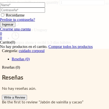
Jabón de vainilla y cacao quantity
Añadir al carrito
Comprar
Recordarme
Perdiste tu contraseña?
Crearme una cuenta
Envíos a todo Uruguay
0
0
Carrito(0)
Compra ahora y recibí 1-3 días hábiles
No hay productos en el carrito.
Comprar todos los productos
Categoría:
cuidado corporal
Reseñas (0)
Reseñas (0)
Reseñas
No hay reseñas aún.
Write a Review
Be the first to review “Jabón de vainilla y cacao”