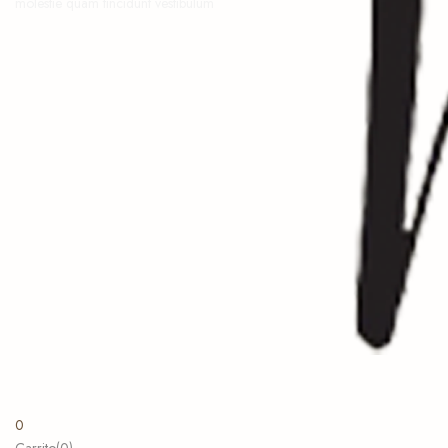
molestie quam tincidunt vestibulum
0