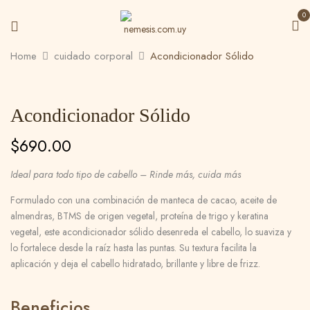
0
Home
cuidado corporal
Acondicionador Sólido
Be the first to review
“Acondicionador Sólido”
Acondicionador Sólido
Tu dirección de correo electrónico no será
$
690.00
publicada.
Los campos obligatorios están
marcados con
*
Ideal para todo tipo de cabello – Rinde más, cuida más
Tu puntuación
Formulado con una combinación de manteca de cacao, aceite de
almendras, BTMS de origen vegetal, proteína de trigo y keratina
vegetal, este acondicionador sólido desenreda el cabello, lo suaviza y
lo fortalece desde la raíz hasta las puntas. Su textura facilita la
aplicación y deja el cabello hidratado, brillante y libre de frizz.
Beneficios