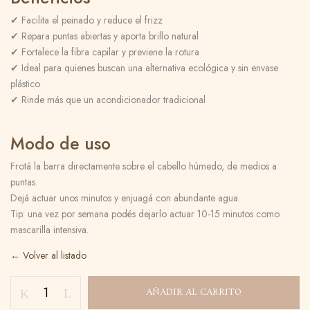
✔ Facilita el peinado y reduce el frizz
✔ Repara puntas abiertas y aporta brillo natural
✔ Fortalece la fibra capilar y previene la rotura
✔ Ideal para quienes buscan una alternativa ecológica y sin envase
plástico
✔ Rinde más que un acondicionador tradicional
Modo de uso
Frotá la barra directamente sobre el cabello húmedo, de medios a
puntas.
Dejá actuar unos minutos y enjuagá con abundante agua.
Tip: una vez por semana podés dejarlo actuar 10-15 minutos como
mascarilla intensiva.
Guarda mi nombre, correo electrónico y
web en este navegador para la próxima
← Volver al listado
vez que comente.
AÑADIR AL CARRITO